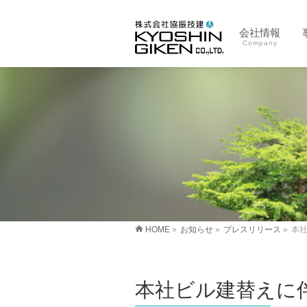
会社情報
Company
HOME
»
お知らせ
»
プレスリリース
»
本
本社ビル建替えに